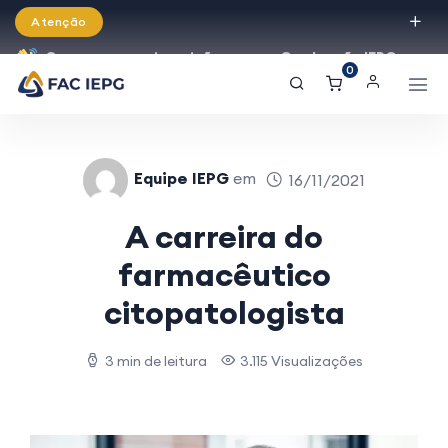
Atenção
Começaram as inscrições para a Graduação IEPG
0
2026!
Equipe IEPG
em
16/11/2021
A carreira do
farmacêutico
citopatologista
3 min de leitura
3.115 Visualizações