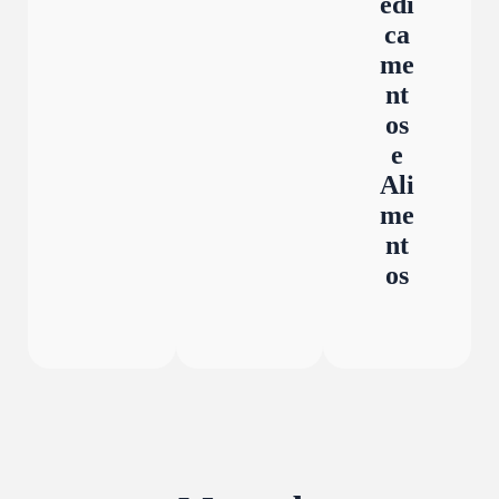
edi
ca
me
nt
os
e
Ali
me
nt
os