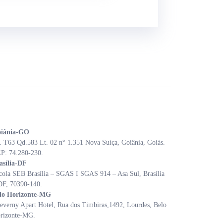
iânia-GO
. T63 Qd.583 Lt. 02 n° 1.351 Nova Suíça, Goiânia, Goiás.
P: 74.280-230.
asília-DF
cola SEB Brasília – SGAS I SGAS 914 – Asa Sul, Brasília
DF, 70390-140.
lo Horizonte-MG
everny Apart Hotel, Rua dos Timbiras,1492, Lourdes, Belo
rizonte-MG.