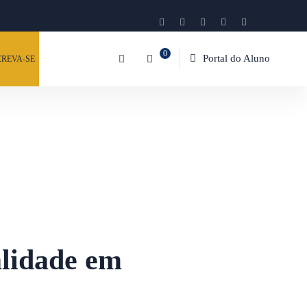
0
Portal do Aluno
CREVA-SE
alidade em