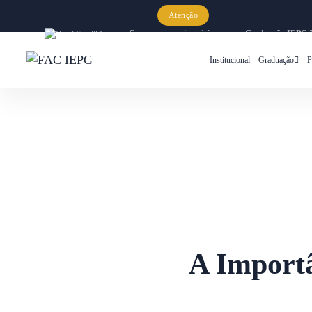
Atenção
Começaram as inscrições para a Graduação IEPG 
Institucional
Graduação
P
A Importâ