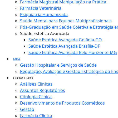
Farmácia Magistral Manipulação na Prática
Farmácia Veterinária
Psiquiatria Humanizada
Saúde Mental para Equipes Multiprofissionais
Pós-Graduação em Saúde Coletiva e Estratégia e
Saúde Estética Avançada
Saúde Estética Avançada Goiânia-GO
Saúde Estética Avançada Brasília-DF
Saúde Estética Avançada Belo Horizonte-MG
MBA
Gestão Hospitalar e Serviços de Saúde
Regulação, Avaliação e Gestão Estratégica do En
Cursos Livres
Análises Clínicas
Assuntos Regulatórios
Citologia Clínica
Desenvolvimento de Produtos Cosméticos
Gestão
Farmácia Clínica