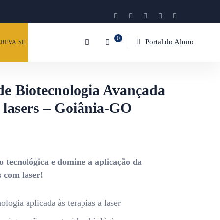
0
Portal do Aluno
CREVA-SE
de Biotecnologia Avançada
e lasers – Goiânia-GO
 tecnológica e domine a aplicação da
s com laser!
logia aplicada às terapias a laser