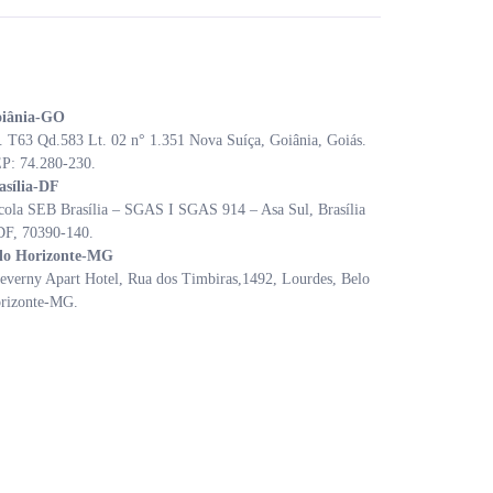
iânia-GO
. T63 Qd.583 Lt. 02 n° 1.351 Nova Suíça, Goiânia, Goiás.
P: 74.280-230.
asília-DF
cola SEB Brasília – SGAS I SGAS 914 – Asa Sul, Brasília
DF, 70390-140.
lo Horizonte-MG
everny Apart Hotel, Rua dos Timbiras,1492, Lourdes, Belo
rizonte-MG.