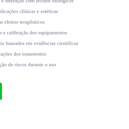
z e interação com tecidos biológicos
plicações clínicas e estéticas
 efeitos terapêuticos
a e calibração dos equipamentos
os baseados em evidências científicas
cações dos tratamentos
ão de riscos durante o uso