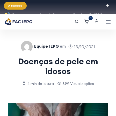
Atenção
Começaram as inscrições para a Graduação IEPG
0
2026!
Equipe IEPG
em
13/10/2021
Doenças de pele em
idosos
4 min de leitura
399 Visualizações