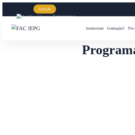
Atenção
Começaram as
inscrições para a Graduação IEPG 2026!
Institucional
Graduação
Pós-
Programa