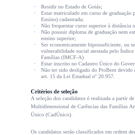
·
Residir no Estado de Goiás;
·
Estar matriculado em curso de graduação p
Ensino) cadastrada;
·
Não frequentar curso superior à distância 
·
Não possuir diploma de graduação nem est
ensino superior;
·
Ser economicamente hipossuficiente, ou se
vulnerabilidade social atestada pelo Índic
Famílias (IMCF-A)
·
Estar inscrito no Cadastro Único do Gove
·
Não ter sido desligado do ProBem devido à
art. 15 da Lei Estadual nº 20.957.
Critérios de seleção
A seleção dos candidatos é realizada a partir d
Multidimensional de Carências das Famílias Am
Único (CadÚnico).
Os candidatos serão classificados em ordem dec