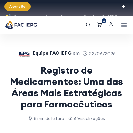
Atenção
Começaram as inscrições para a Graduação IEPG
0
2026!
Equipe FAC IEPG
em
22/06/2026
Registro de
Medicamentos: Uma das
Áreas Mais Estratégicas
para Farmacêuticos
5 min de leitura
6 Visualizações