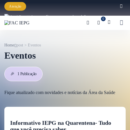
Atenção
Começaram as inscrições para a
0
Graduação IEPG 2026!
Home
post > Eventos
Eventos
🎉
1 Publicação
Fique atualizado com novidades e notícias da Área da Saúde
Informativo IEPG na Quarentena- Tudo
que você precisa saber