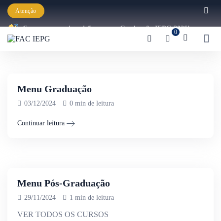
26/03/2025
0 min de leitura
Atenção
Começaram as inscrições para a Graduação IEPG 2026!
Continuar leitura
0
Menu Graduação
03/12/2024
0 min de leitura
Continuar leitura
Menu Pós-Graduação
29/11/2024
1 min de leitura
VER TODOS OS CURSOS